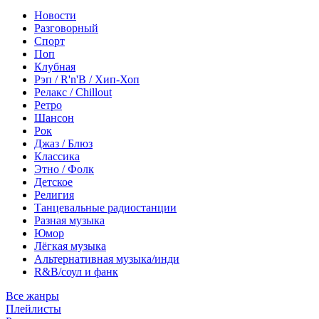
Новости
Разговорный
Спорт
Поп
Клубная
Рэп / R'n'B / Хип-Хоп
Релакс / Chillout
Ретро
Шансон
Рок
Джаз / Блюз
Классика
Этно / Фолк
Детское
Религия
Танцевальные радиостанции
Разная музыка
Юмор
Лёгкая музыка
Альтернативная музыка/инди
R&B/cоул и фанк
Все жанры
Плейлисты