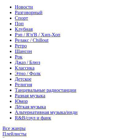
Новости
Разговорный
Спорт
Поп
Клубная
Рэп / R'n'B / Хип-Хоп
Релакс / Chillout
Ретро
Шансон
Рок
Джаз / Блюз
Классика
Этно / Фолк
Детское
Религия
Танцевальные радиостанции
Разная музыка
Юмор
Лёгкая музыка
Альтернативная музыка/инди
R&B/cоул и фанк
Все жанры
Плейлисты