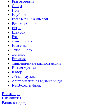
Разговорный
Спорт
Поп
Клубная
Рэп / R'n'B / Хип-Хоп
Релакс / Chillout
Ретро
Шансон
Рок
Джаз / Блюз
Классика
Этно / Фолк
Детское
Религия
Танцевальные радиостанции
Разная музыка
Юмор
Лёгкая музыка
Альтернативная музыка/инди
R&B/cоул и фанк
Все жанры
Плейлисты
Радио в городе