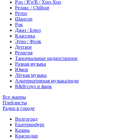
Рэп / R'n'B / Хип-Хоп
Релакс / Chillout
Ретро
Шансон
Рок
Джаз / Блюз
Классика
Этно / Фолк
Детское
Религия
Танцевальные радиостанции
Разная музыка
Юмор
Лёгкая музыка
Альтернативная музыка/инди
R&B/cоул и фанк
Все жанры
Плейлисты
Радио в городе
Волгоград
Екатеринбург
Казань
Краснодар