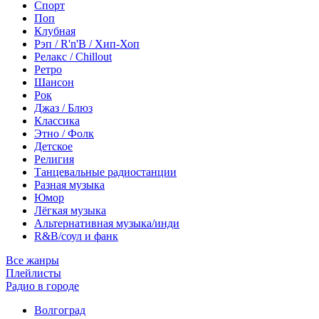
Спорт
Поп
Клубная
Рэп / R'n'B / Хип-Хоп
Релакс / Chillout
Ретро
Шансон
Рок
Джаз / Блюз
Классика
Этно / Фолк
Детское
Религия
Танцевальные радиостанции
Разная музыка
Юмор
Лёгкая музыка
Альтернативная музыка/инди
R&B/cоул и фанк
Все жанры
Плейлисты
Радио в городе
Волгоград