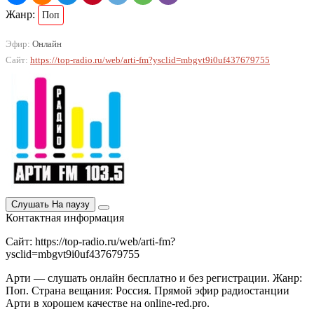
Жанр:
Поп
Эфир:
Онлайн
Сайт:
https://top-radio.ru/web/arti-fm?ysclid=mbgvt9i0uf437679755
Слушать
На паузу
Контактная информация
Сайт: https://top-radio.ru/web/arti-fm?
ysclid=mbgvt9i0uf437679755
Арти — слушать онлайн бесплатно и без регистрации. Жанр:
Поп. Страна вещания: Россия. Прямой эфир радиостанции
Арти в хорошем качестве на online-red.pro.