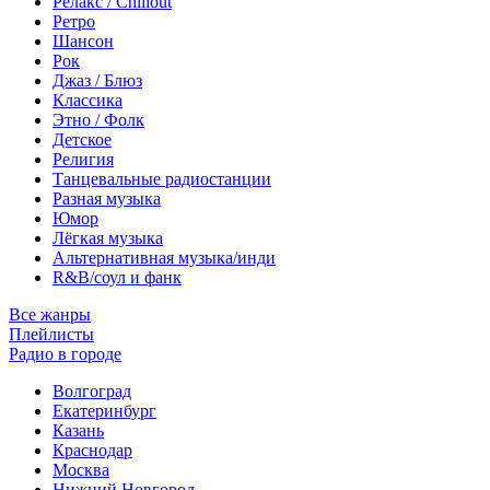
Релакс / Chillout
Ретро
Шансон
Рок
Джаз / Блюз
Классика
Этно / Фолк
Детское
Религия
Танцевальные радиостанции
Разная музыка
Юмор
Лёгкая музыка
Альтернативная музыка/инди
R&B/cоул и фанк
Все жанры
Плейлисты
Радио в городе
Волгоград
Екатеринбург
Казань
Краснодар
Москва
Нижний Новгород