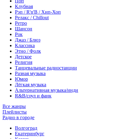
Поп
Клубная
Рэп / R'n'B / Хип-Хоп
Релакс / Chillout
Ретро
Шансон
Рок
Джаз / Блюз
Классика
Этно / Фолк
Детское
Религия
Танцевальные радиостанции
Разная музыка
Юмор
Лёгкая музыка
Альтернативная музыка/инди
R&B/cоул и фанк
Все жанры
Плейлисты
Радио в городе
Волгоград
Екатеринбург