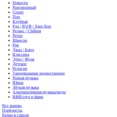
Новости
Разговорный
Спорт
Поп
Клубная
Рэп / R'n'B / Хип-Хоп
Релакс / Chillout
Ретро
Шансон
Рок
Джаз / Блюз
Классика
Этно / Фолк
Детское
Религия
Танцевальные радиостанции
Разная музыка
Юмор
Лёгкая музыка
Альтернативная музыка/инди
R&B/cоул и фанк
Все жанры
Плейлисты
Радио в городе