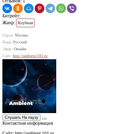
Отзывов: 1
Битрейт:
Жанр:
Клубная
Город:
Москва
Язык:
Русский
Эфир:
Онлайн
Сайт:
http://ambient.101.ru
Слушать
На паузу
Контактная информация
Сайт: http://ambient.101.ru