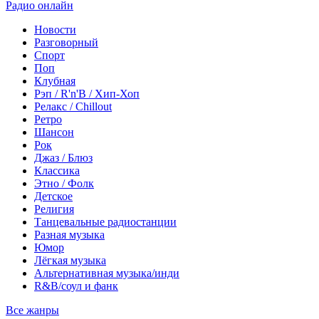
Радио онлайн
Новости
Разговорный
Спорт
Поп
Клубная
Рэп / R'n'B / Хип-Хоп
Релакс / Chillout
Ретро
Шансон
Рок
Джаз / Блюз
Классика
Этно / Фолк
Детское
Религия
Танцевальные радиостанции
Разная музыка
Юмор
Лёгкая музыка
Альтернативная музыка/инди
R&B/cоул и фанк
Все жанры