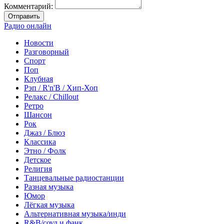
Комментарий:
Отправить
Радио онлайн
Новости
Разговорный
Спорт
Поп
Клубная
Рэп / R'n'B / Хип-Хоп
Релакс / Chillout
Ретро
Шансон
Рок
Джаз / Блюз
Классика
Этно / Фолк
Детское
Религия
Танцевальные радиостанции
Разная музыка
Юмор
Лёгкая музыка
Альтернативная музыка/инди
R&B/cоул и фанк