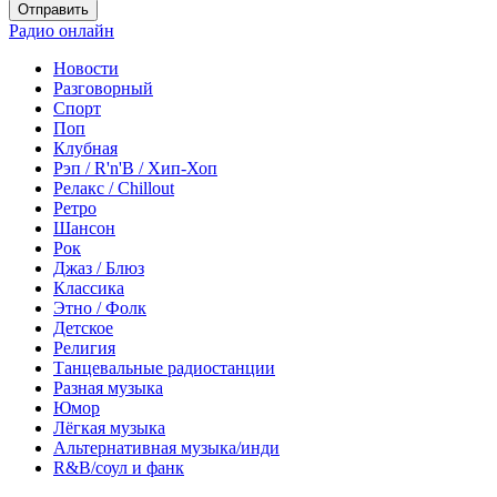
Отправить
Радио онлайн
Новости
Разговорный
Спорт
Поп
Клубная
Рэп / R'n'B / Хип-Хоп
Релакс / Chillout
Ретро
Шансон
Рок
Джаз / Блюз
Классика
Этно / Фолк
Детское
Религия
Танцевальные радиостанции
Разная музыка
Юмор
Лёгкая музыка
Альтернативная музыка/инди
R&B/cоул и фанк