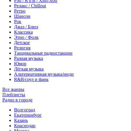
Рэп / R'n'B / Хип-Хоп
Релакс / Chillout
Ретро
Шансон
Рок
Джаз / Блюз
Классика
Этно / Фолк
Детское
Религия
Танцевальные радиостанции
Разная музыка
Юмор
Лёгкая музыка
Альтернативная музыка/инди
R&B/cоул и фанк
Все жанры
Плейлисты
Радио в городе
Волгоград
Екатеринбург
Казань
Краснодар
Москва