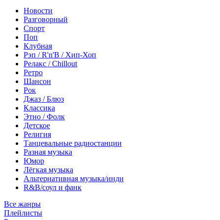
Новости
Разговорный
Спорт
Поп
Клубная
Рэп / R'n'B / Хип-Хоп
Релакс / Chillout
Ретро
Шансон
Рок
Джаз / Блюз
Классика
Этно / Фолк
Детское
Религия
Танцевальные радиостанции
Разная музыка
Юмор
Лёгкая музыка
Альтернативная музыка/инди
R&B/cоул и фанк
Все жанры
Плейлисты