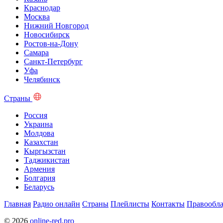
Краснодар
Москва
Нижний Новгород
Новосибирск
Ростов-на-Дону
Самара
Санкт-Петербург
Уфа
Челябинск
Страны
Россия
Украина
Молдова
Казахстан
Кыргызстан
Таджикистан
Армения
Болгария
Беларусь
Главная
Радио онлайн
Страны
Плейлисты
Контакты
Правообла
© 2026
online-red.pro