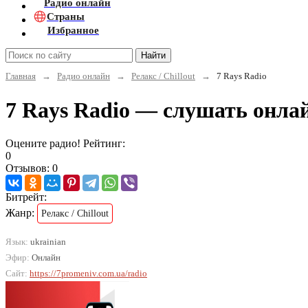
Радио онлайн
Страны
Избранное
Найти
Главная
→
Радио онлайн
→
Релакс / Chillout
→
7 Rays Radio
7 Rays Radio — слушать онла
Оцените радио! Рейтинг:
0
Отзывов: 0
Битрейт:
Жанр:
Релакс / Chillout
Язык:
ukrainian
Эфир:
Онлайн
Сайт:
https://7promeniv.com.ua/radio