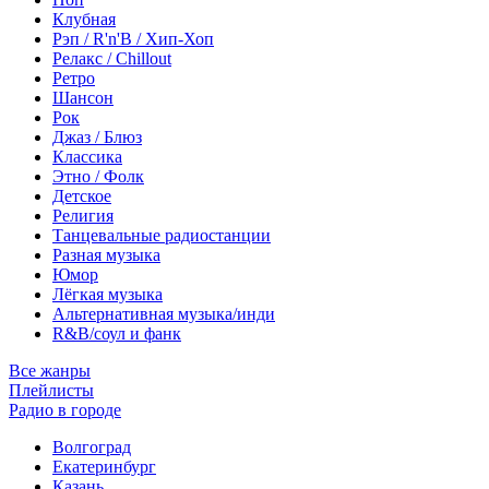
Клубная
Рэп / R'n'B / Хип-Хоп
Релакс / Chillout
Ретро
Шансон
Рок
Джаз / Блюз
Классика
Этно / Фолк
Детское
Религия
Танцевальные радиостанции
Разная музыка
Юмор
Лёгкая музыка
Альтернативная музыка/инди
R&B/cоул и фанк
Все жанры
Плейлисты
Радио в городе
Волгоград
Екатеринбург
Казань