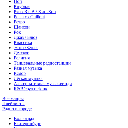
Поп
Клубная
Рэп / R'n'B / Хип-Хоп
Релакс / Chillout
Ретро
Шансон
Рок
Джаз / Блюз
Классика
Этно / Фолк
Детское
Религия
Танцевальные радиостанции
Разная музыка
Юмор
Лёгкая музыка
Альтернативная музыка/инди
R&B/cоул и фанк
Все жанры
Плейлисты
Радио в городе
Волгоград
Екатеринбург