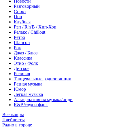
Новости
Разговорный
Спорт
Поп
Клубная
Рэп / R'n'B / Хип-Хоп
Релакс / Chillout
Ретро
Шансон
Рок
Джаз / Блюз
Классика
Этно / Фолк
Детское
Религия
Танцевальные радиостанции
Разная музыка
Юмор
Лёгкая музыка
Альтернативная музыка/инди
R&B/cоул и фанк
Все жанры
Плейлисты
Радио в городе