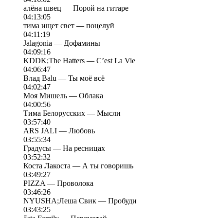
алёна швец — Порой на гитаре
04:13:05
тима ищет свет — поцелуй
04:11:19
Jalagonia — Дофамины
04:09:16
KDDK;The Hatters — C’est La Vie
04:06:47
Влад Balu — Ты моё всё
04:02:47
Моя Мишель — Облака
04:00:56
Тима Белорусских — Мысли
03:57:40
ARS JALI — Любовь
03:55:34
Градусы — На ресницах
03:52:32
Коста Лакоста — А ты говоришь
03:49:27
PIZZA — Проволока
03:46:26
NYUSHA;Леша Свик — Пробуди
03:43:25