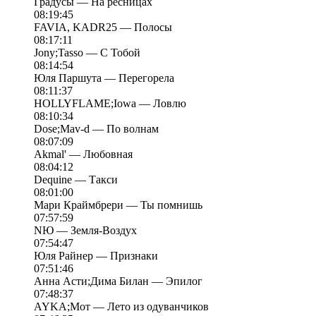
Градусы — На ресницах
08:19:45
FAVIA, KADR25 — Полосы
08:17:11
Jony;Tasso — С Тобой
08:14:54
Юля Паршута — Перегорела
08:11:37
HOLLYFLAME;Iowa — Ловлю
08:10:34
Dose;Mav-d — По волнам
08:07:09
Akmal' — Любовная
08:04:12
Dequine — Такси
08:01:00
Мари Краймбрери — Ты помнишь
07:57:59
NЮ — Земля-Воздух
07:54:47
Юля Райнер — Признаки
07:51:46
Анна Асти;Дима Билан — Эпилог
07:48:37
AYKA;Мот — Лето из одуванчиков