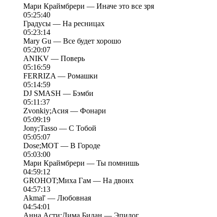
Мари Краймбрери — Иначе это все зря
05:25:40
Градусы — На ресницах
05:23:14
Mary Gu — Все будет хорошо
05:20:07
ANIKV — Поверь
05:16:59
FERRIZA — Ромашки
05:14:59
DJ SMASH — Бэмби
05:11:37
Zvonkiy;Асия — Фонари
05:09:19
Jony;Tasso — С Тобой
05:05:07
Dose;MOT — В Городе
05:03:00
Мари Краймбрери — Ты помнишь
04:59:12
GROHOT;Миха Гам — На двоих
04:57:13
Akmal' — Любовная
04:54:01
Анна Асти;Дима Билан — Эпилог