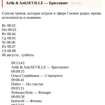
Artik & Asti;SEVILLE — Бриллиант
09:13:43
Список треков, которые играли в эфире Свежее радио: время,
исполнитель и название.
Вс
08.02
Пн
08.03
Вт
08.04
Ср
08.05
Чт
08.06
Пт
08.07
Сб
08.08
08 августа , суббота
09:13:43
Artik & Asti;SEVILLE — Бриллиант
09:09:55
Ольга Серябкина — 2 процента
09:06:41
Dabro — На счастье
09:03:11
Nebezao;Nola — Фонари
09:00:58
bearwolf — Феникс