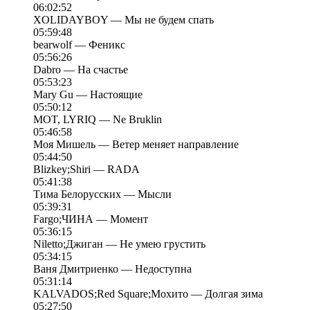
06:02:52
XOLIDAYBOY — Мы не будем спать
05:59:48
bearwolf — Феникс
05:56:26
Dabro — На счастье
05:53:23
Mary Gu — Настоящие
05:50:12
MOT, LYRIQ — Ne Bruklin
05:46:58
Моя Мишель — Ветер меняет направление
05:44:50
Blizkey;Shiri — RADA
05:41:38
Тима Белорусских — Мысли
05:39:31
Fargo;ЧИНА — Момент
05:36:15
Niletto;Джиган — Не умею грустить
05:34:15
Ваня Дмитриенко — Недоступна
05:31:14
KALVADOS;Red Square;Мохито — Долгая зима
05:27:50