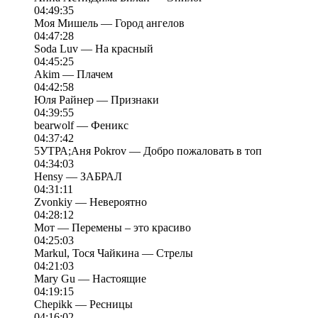
04:49:35
Моя Мишель — Город ангелов
04:47:28
Soda Luv — На красный
04:45:25
Akim — Плачем
04:42:58
Юля Райнер — Признаки
04:39:55
bearwolf — Феникс
04:37:42
5УТРА;Аня Pokrov — Добро пожаловать в топ
04:34:03
Hensy — ЗАБРАЛ
04:31:11
Zvonkiy — Невероятно
04:28:12
Мот — Перемены – это красиво
04:25:03
Markul, Тося Чайкина — Стрелы
04:21:03
Mary Gu — Настоящие
04:19:15
Chepikk — Ресницы
04:16:02