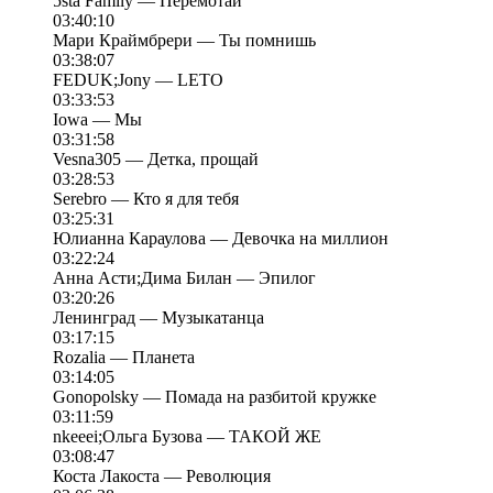
5sta Family — Перемотай
03:40:10
Мари Краймбрери — Ты помнишь
03:38:07
FEDUK;Jony — LETO
03:33:53
Iowa — Мы
03:31:58
Vesna305 — Детка, прощай
03:28:53
Serebro — Кто я для тебя
03:25:31
Юлианна Караулова — Девочка на миллион
03:22:24
Анна Асти;Дима Билан — Эпилог
03:20:26
Ленинград — Музыкатанца
03:17:15
Rozalia — Планета
03:14:05
Gonopolsky — Помада на разбитой кружке
03:11:59
nkeeei;Ольга Бузова — ТАКОЙ ЖЕ
03:08:47
Коста Лакоста — Революция