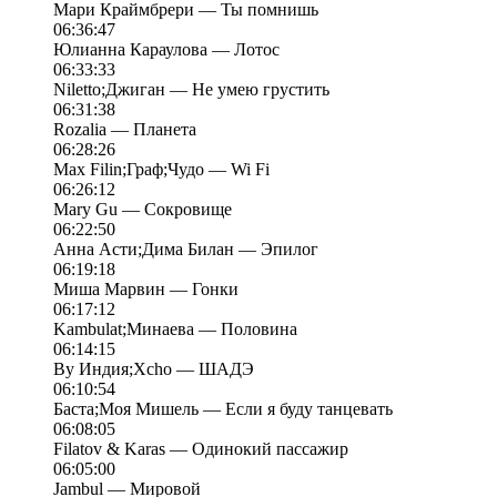
Мари Краймбрери — Ты помнишь
06:36:47
Юлианна Караулова — Лотос
06:33:33
Niletto;Джиган — Не умею грустить
06:31:38
Rozalia — Планета
06:28:26
Max Filin;Граф;Чудо — Wi Fi
06:26:12
Mary Gu — Сокровище
06:22:50
Анна Асти;Дима Билан — Эпилог
06:19:18
Миша Марвин — Гонки
06:17:12
Kambulat;Минаева — Половина
06:14:15
By Индия;Xcho — ШАДЭ
06:10:54
Баста;Моя Мишель — Если я буду танцевать
06:08:05
Filatov & Karas — Одинокий пассажир
06:05:00
Jambul — Мировой