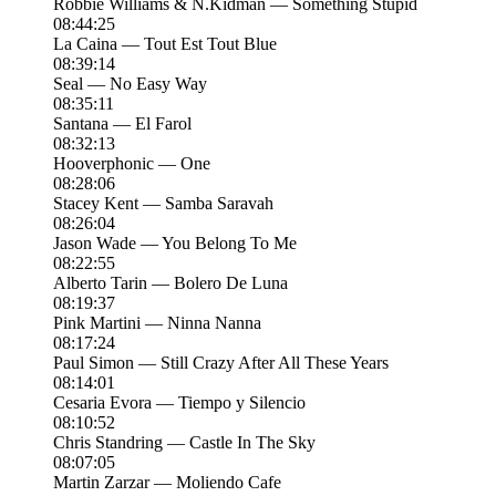
Robbie Williams & N.Kidman — Something Stupid
08:44:25
La Caina — Tout Est Tout Blue
08:39:14
Seal — No Easy Way
08:35:11
Santana — El Farol
08:32:13
Hooverphonic — One
08:28:06
Stacey Kent — Samba Saravah
08:26:04
Jason Wade — You Belong To Me
08:22:55
Alberto Tarin — Bolero De Luna
08:19:37
Pink Martini — Ninna Nanna
08:17:24
Paul Simon — Still Crazy After All These Years
08:14:01
Cesaria Evora — Tiempo y Silencio
08:10:52
Chris Standring — Castle In The Sky
08:07:05
Martin Zarzar — Moliendo Cafe