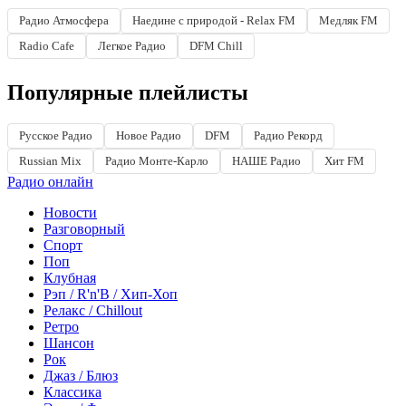
Радио Атмосфера
Наедине с природой - Relax FM
Медляк FM
Radio Cafe
Легкое Радио
DFM Chill
Популярные плейлисты
Русское Радио
Новое Радио
DFM
Радио Рекорд
Russian Mix
Радио Монте-Карло
НАШЕ Радио
Хит FM
Радио онлайн
Новости
Разговорный
Спорт
Поп
Клубная
Рэп / R'n'B / Хип-Хоп
Релакс / Chillout
Ретро
Шансон
Рок
Джаз / Блюз
Классика