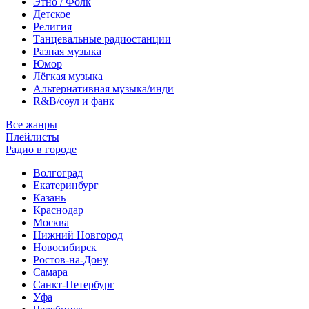
Этно / Фолк
Детское
Религия
Танцевальные радиостанции
Разная музыка
Юмор
Лёгкая музыка
Альтернативная музыка/инди
R&B/cоул и фанк
Все жанры
Плейлисты
Радио в городе
Волгоград
Екатеринбург
Казань
Краснодар
Москва
Нижний Новгород
Новосибирск
Ростов-на-Дону
Самара
Санкт-Петербург
Уфа