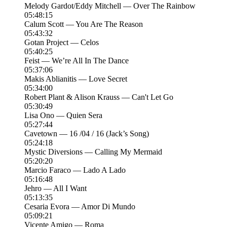
Melody Gardot/Eddy Mitchell — Over The Rainbow
05:48:15
Calum Scott — You Are The Reason
05:43:32
Gotan Project — Celos
05:40:25
Feist — We’re All In The Dance
05:37:06
Makis Ablianitis — Love Secret
05:34:00
Robert Plant & Alison Krauss — Can't Let Go
05:30:49
Lisa Ono — Quien Sera
05:27:44
Cavetown — 16 /04 / 16 (Jack’s Song)
05:24:18
Mystic Diversions — Calling My Mermaid
05:20:20
Marcio Faraco — Lado A Lado
05:16:48
Jehro — All I Want
05:13:35
Cesaria Evora — Amor Di Mundo
05:09:21
Vicente Amigo — Roma