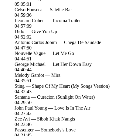
05:05:01
Celso Fonseca — Satelite Bar
04:59:36
Leonard Cohen — Tacoma Trailer
04:57:09
Dido — Give You Up
04:52:02
Antonio Carlos Jobim — Chega De Saudade
04:47:50
Nouvelle Vague — Let Me Go
04:44:51
George Michael — Let Her Down Easy
04:40:44
Melody Gardot — Mira
04:35:51
Sting — Shape Of My Heart (My Songs Version)
04:32:43
Santana — Curacion (Sunlight On Water)
04:29:50
John Paul Young — Love Is In The Air
04:27:42
Zee Avi — Siboh Kitak Nangis
04:23:46
Passenger — Somebody's Love
04:21:45