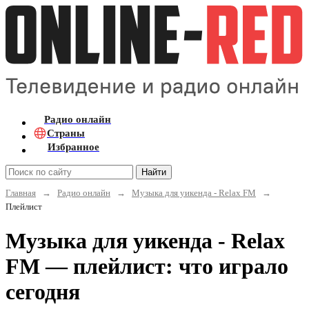
Радио онлайн
Страны
Избранное
Найти
Главная
→
Радио онлайн
→
Музыка для уикенда - Relax FM
→
Плейлист
Музыка для уикенда - Relax
FM — плейлист: что играло
сегодня