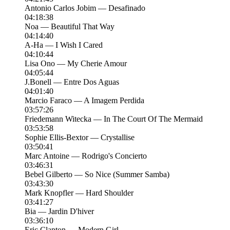
Antonio Carlos Jobim — Desafinado
04:18:38
Noa — Beautiful That Way
04:14:40
A-Ha — I Wish I Cared
04:10:44
Lisa Ono — My Cherie Amour
04:05:44
J.Bonell — Entre Dos Aguas
04:01:40
Marcio Faraco — A Imagem Perdida
03:57:26
Friedemann Witecka — In The Court Of The Mermaid
03:53:58
Sophie Ellis-Bextor — Crystallise
03:50:41
Marc Antoine — Rodrigo's Concierto
03:46:31
Bebel Gilberto — So Nice (Summer Samba)
03:43:30
Mark Knopfler — Hard Shoulder
03:41:27
Bia — Jardin D'hiver
03:36:10
Eric Clapton — Modern Girl