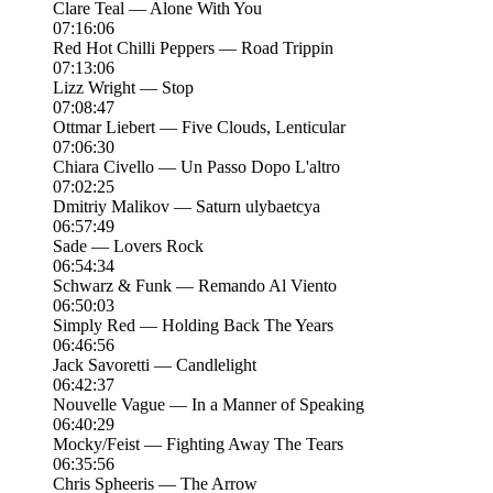
Clare Teal — Alone With You
07:16:06
Red Hot Chilli Peppers — Road Trippin
07:13:06
Lizz Wright — Stop
07:08:47
Ottmar Liebert — Five Clouds, Lenticular
07:06:30
Chiara Civello — Un Passo Dopo L'altro
07:02:25
Dmitriy Malikov — Saturn ulybaetcya
06:57:49
Sade — Lovers Rock
06:54:34
Schwarz & Funk — Remando Al Viento
06:50:03
Simply Red — Holding Back The Years
06:46:56
Jack Savoretti — Candlelight
06:42:37
Nouvelle Vague — In a Manner of Speaking
06:40:29
Mocky/Feist — Fighting Away The Tears
06:35:56
Chris Spheeris — The Arrow