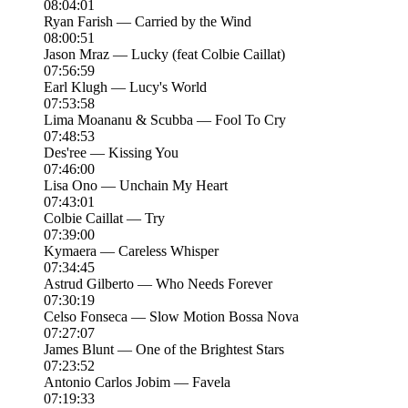
08:04:01
Ryan Farish — Carried by the Wind
08:00:51
Jason Mraz — Lucky (feat Colbie Caillat)
07:56:59
Earl Klugh — Lucy's World
07:53:58
Lima Moananu & Scubba — Fool To Cry
07:48:53
Des'ree — Kissing You
07:46:00
Lisa Ono — Unchain My Heart
07:43:01
Colbie Caillat — Try
07:39:00
Kymaera — Careless Whisper
07:34:45
Astrud Gilberto — Who Needs Forever
07:30:19
Celso Fonseca — Slow Motion Bossa Nova
07:27:07
James Blunt — One of the Brightest Stars
07:23:52
Antonio Carlos Jobim — Favela
07:19:33