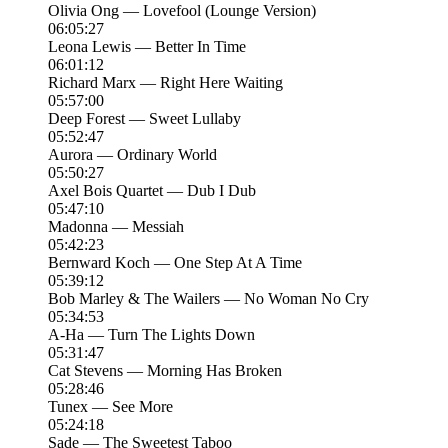
Olivia Ong — Lovefool (Lounge Version)
06:05:27
Leona Lewis — Better In Time
06:01:12
Richard Marx — Right Here Waiting
05:57:00
Deep Forest — Sweet Lullaby
05:52:47
Aurora — Ordinary World
05:50:27
Axel Bois Quartet — Dub I Dub
05:47:10
Madonna — Messiah
05:42:23
Bernward Koch — One Step At A Time
05:39:12
Bob Marley & The Wailers — No Woman No Cry
05:34:53
A-Ha — Turn The Lights Down
05:31:47
Cat Stevens — Morning Has Broken
05:28:46
Tunex — See More
05:24:18
Sade — The Sweetest Taboo