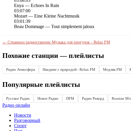
03:08:03
Enya — Echoes In Rain
03:07:00
Mozart — Eine Kleine Nachtmusik
03:01:39
Beau Dommage — Tout simplement jaloux
← Страница радиостанции Музыка для прогулок - Relax FM
Похожие станции — плейлисты
Радио Атмосфера
Наедине с природой - Relax FM
Медляк FM
Популярные плейлисты
Русское Радио
Новое Радио
DFM
Радио Рекорд
Russian Mi
Радио онлайн
Новости
Разговорный
Спорт
Поп