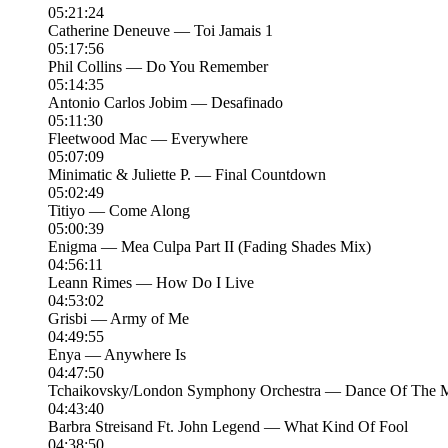
05:21:24
Catherine Deneuve — Toi Jamais 1
05:17:56
Phil Collins — Do You Remember
05:14:35
Antonio Carlos Jobim — Desafinado
05:11:30
Fleetwood Mac — Everywhere
05:07:09
Minimatic & Juliette P. — Final Countdown
05:02:49
Titiyo — Come Along
05:00:39
Enigma — Mea Culpa Part II (Fading Shades Mix)
04:56:11
Leann Rimes — How Do I Live
04:53:02
Grisbi — Army of Me
04:49:55
Enya — Anywhere Is
04:47:50
Tchaikovsky/London Symphony Orchestra — Dance Of The Mi
04:43:40
Barbra Streisand Ft. John Legend — What Kind Of Fool
04:38:50