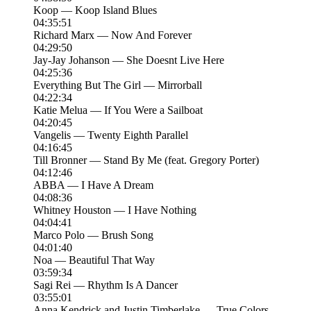
Koop — Koop Island Blues
04:35:51
Richard Marx — Now And Forever
04:29:50
Jay-Jay Johanson — She Doesnt Live Here
04:25:36
Everything But The Girl — Mirrorball
04:22:34
Katie Melua — If You Were a Sailboat
04:20:45
Vangelis — Twenty Eighth Parallel
04:16:45
Till Bronner — Stand By Me (feat. Gregory Porter)
04:12:46
ABBA — I Have A Dream
04:08:36
Whitney Houston — I Have Nothing
04:04:41
Marco Polo — Brush Song
04:01:40
Noa — Beautiful That Way
03:59:34
Sagi Rei — Rhythm Is A Dancer
03:55:01
Anna Kendrick and Justin Timberlake — True Colors