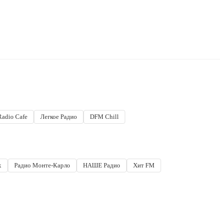
Radio Cafe
Легкое Радио
DFM Chill
x
Радио Монте-Карло
НАШЕ Радио
Хит FM