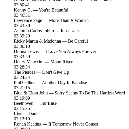
03:50:41
Kenny G. — You're Beautiful
03:46:31
Lawrence Page — More Than A Woman
03:43:30
Antonio Carlos Jobim — Insensatez
03:39:20
Ricky Martin & Madonna — Be Careful
03:36:10
Donna Lewis — I Love You Always Forever
03:33:59
Henry Manccini — Moon River
03:28:34
The Pierces — Don't Give Up
03:24:24
Phil Collins — Another Day In Paradise
03:21:15
Blue & Elton John — Sorry Seems To Be The Hardest Word
03:19:09
Beethoven — Fur Elise
03:15:35
Lior — Daniel
03:12:10
Ronan Keating — If Tomorrow Never Comes