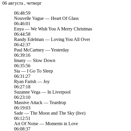
06 августа , четверг
06:48:59
Nouvelle Vague — Heart Of Glass
06:46:01
Enya — We Wish You A Merry Christmas
06:44:58
Randy Edelman — Loving You All Over
06:42:37
Paul McCartney — Yesterday
06:39:16
Imany — Slow Down
06:35:56
Sia — I Go To Sleep
06:31:27
Ryan Farish — Joy
06:27:18
Suzanne Vega — In Liverpool
06:23:10
Massive Attack — Teardrop
06:19:03
Sade — The Moon and The Sky (live)
06:12:51
Art Of Noise — Moments in Love
06:08:37