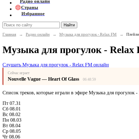
Радио онлайн
Страны
Избранное
Найти
Главная
→
Радио онлайн
→
Музыка для прогулок - Relax FM
→
Плейли
Музыка для прогулок - Relax 
Слушать Музыка для прогулок - Relax FM онлайн
Сейчас играет
Nouvelle Vague — Heart Of Glass
06:48:59
Список треков, которые играли в эфире Музыка для прогулок - 
Пт
07.31
Сб
08.01
Вс
08.02
Пн
08.03
Вт
08.04
Ср
08.05
Чт
08.06