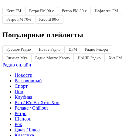
Кекс FM
Ретро FM 90-е
Ретро FM 80-е
Нафталин FM
Ретро FM 70-е
Record 80-х
Популярные плейлисты
Русское Радио
Новое Радио
DFM
Радио Рекорд
Russian Mix
Радио Монте-Карло
НАШЕ Радио
Хит FM
Радио онлайн
Новости
Разговорный
Спорт
Поп
Клубная
Рэп / R'n'B / Хип-Хоп
Релакс / Chillout
Ретро
Шансон
Рок
Джаз / Блюз
Классика