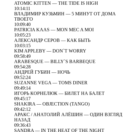
ATOMIC KITTEN — THE TIDE IS HIGH
10:14:11
ВЛАДИМИР КУЗЬМИН — 5 МИНУТ ОТ ДОМА
ТВОЕГО
10:09:40
PATRICIA KAAS — MON MEC A MOI
10:05:23
АЛЕКСАНДР СЕРОВ — КАК БЫТЬ
10:03:15
KIM APPLEBY — DON`T WORRY
09:58:49
ARABESQUE — BILLY`S BARBEQUE
09:54:28
АНДРЕЙ ГУБИН — НОЧЬ
09:52:24
SUZANNE VEGA — TOMS DINER
09:49:14
ИГОРЬ КОРНЕЛЮК — БИЛЕТ НА БАЛЕТ
09:45:17
SHAKIRA — OBJECTION (TANGO)
09:42:12
АРАКС / АНАТОЛИЙ АЛЁШИН — ОДИН ВЗГЛЯД
НАЗАД
09:36:43
SANDRA — IN THE HEAT OF THE NIGHT