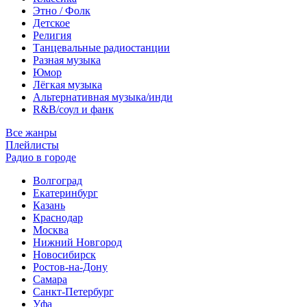
Этно / Фолк
Детское
Религия
Танцевальные радиостанции
Разная музыка
Юмор
Лёгкая музыка
Альтернативная музыка/инди
R&B/cоул и фанк
Все жанры
Плейлисты
Радио в городе
Волгоград
Екатеринбург
Казань
Краснодар
Москва
Нижний Новгород
Новосибирск
Ростов-на-Дону
Самара
Санкт-Петербург
Уфа