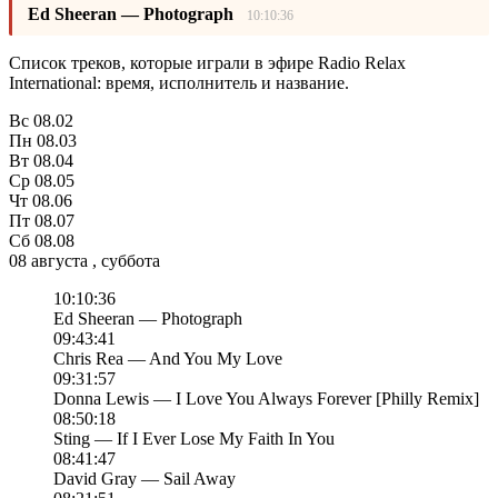
Ed Sheeran — Photograph
10:10:36
Список треков, которые играли в эфире Radio Relax
International: время, исполнитель и название.
Вс
08.02
Пн
08.03
Вт
08.04
Ср
08.05
Чт
08.06
Пт
08.07
Сб
08.08
08 августа , суббота
10:10:36
Ed Sheeran — Photograph
09:43:41
Chris Rea — And You My Love
09:31:57
Donna Lewis — I Love You Always Forever [Philly Remix]
08:50:18
Sting — If I Ever Lose My Faith In You
08:41:47
David Gray — Sail Away