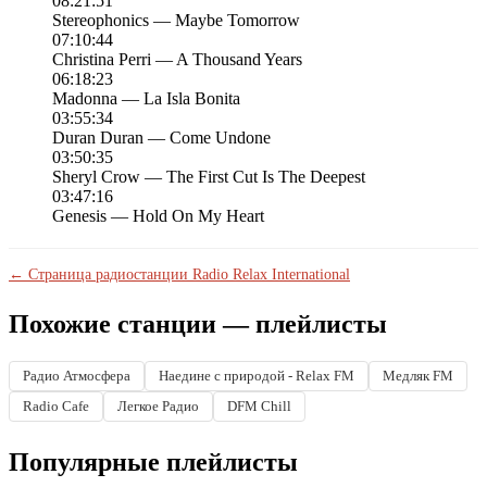
08:21:51
Stereophonics — Maybe Tomorrow
07:10:44
Christina Perri — A Thousand Years
06:18:23
Madonna — La Isla Bonita
03:55:34
Duran Duran — Come Undone
03:50:35
Sheryl Crow — The First Cut Is The Deepest
03:47:16
Genesis — Hold On My Heart
← Страница радиостанции Radio Relax International
Похожие станции — плейлисты
Радио Атмосфера
Наедине с природой - Relax FM
Медляк FM
Radio Cafe
Легкое Радио
DFM Chill
Популярные плейлисты