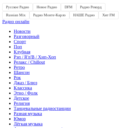
Русское Радио
Новое Радио
DFM
Радио Рекорд
Russian Mix
Радио Монте-Карло
НАШЕ Радио
Хит FM
Радио онлайн
Новости
Разговорный
Спорт
Поп
Клубная
Рэп / R'n'B / Хип-Хоп
Релакс / Chillout
Ретро
Шансон
Рок
Джаз / Блюз
Классика
Этно / Фолк
Детское
Религия
Танцевальные радиостанции
Разная музыка
Юмор
Лёгкая музыка