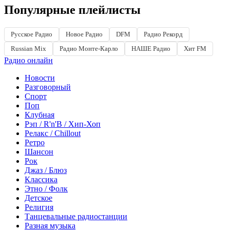
Популярные плейлисты
Русское Радио
Новое Радио
DFM
Радио Рекорд
Russian Mix
Радио Монте-Карло
НАШЕ Радио
Хит FM
Радио онлайн
Новости
Разговорный
Спорт
Поп
Клубная
Рэп / R'n'B / Хип-Хоп
Релакс / Chillout
Ретро
Шансон
Рок
Джаз / Блюз
Классика
Этно / Фолк
Детское
Религия
Танцевальные радиостанции
Разная музыка