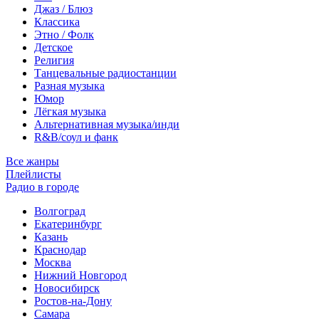
Джаз / Блюз
Классика
Этно / Фолк
Детское
Религия
Танцевальные радиостанции
Разная музыка
Юмор
Лёгкая музыка
Альтернативная музыка/инди
R&B/cоул и фанк
Все жанры
Плейлисты
Радио в городе
Волгоград
Екатеринбург
Казань
Краснодар
Москва
Нижний Новгород
Новосибирск
Ростов-на-Дону
Самара