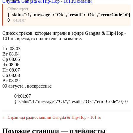
Слушать Gangsta & Hip-Hop - 101.ru онлайн
Сейчас играет
{"status":1,"message":"Ok","result":"Ok","errorCode":0}
0
04:01:07
Список треков, которые играли в эфире Gangsta & Hip-Hop -
101.ru: время, исполнитель и название.
Пн
08.03
Вт
08.04
Ср
08.05
Чт
08.06
Пт
08.07
Сб
08.08
Вс
08.09
09 августа , воскресенье
04:01:07
{"status":1,"message":"Ok","result":"Ok","errorCode":0} 0
← Страница радиостанции Gangsta & Hip-Hop - 101.ru
Похожие станции — плейлисты