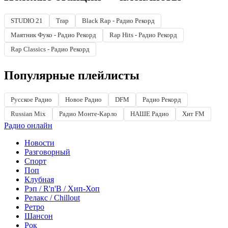
STUDIO 21
Trap
Black Rap - Радио Рекорд
Маятник Фуко - Радио Рекорд
Rap Hits - Радио Рекорд
Rap Classics - Радио Рекорд
Популярные плейлисты
Русское Радио
Новое Радио
DFM
Радио Рекорд
Russian Mix
Радио Монте-Карло
НАШЕ Радио
Хит FM
Радио онлайн
Новости
Разговорный
Спорт
Поп
Клубная
Рэп / R'n'B / Хип-Хоп
Релакс / Chillout
Ретро
Шансон
Рок