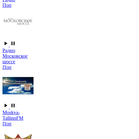
Поп
Радио
Московское
шоссе
Поп
Moskva-
TallinnFM
Поп