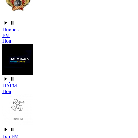
Пионер
FM
Поп
UAFM
Поп
Гоп FM -