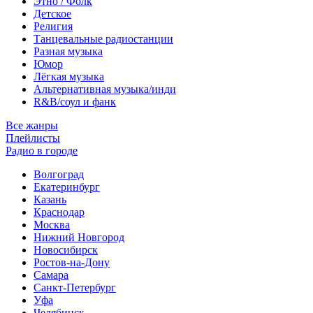
Этно / Фолк
Детское
Религия
Танцевальные радиостанции
Разная музыка
Юмор
Лёгкая музыка
Альтернативная музыка/инди
R&B/cоул и фанк
Все жанры
Плейлисты
Радио в городе
Волгоград
Екатеринбург
Казань
Краснодар
Москва
Нижний Новгород
Новосибирск
Ростов-на-Дону
Самара
Санкт-Петербург
Уфа
Челябинск