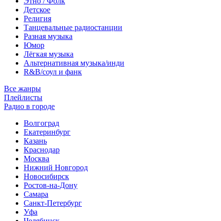
Этно / Фолк
Детское
Религия
Танцевальные радиостанции
Разная музыка
Юмор
Лёгкая музыка
Альтернативная музыка/инди
R&B/cоул и фанк
Все жанры
Плейлисты
Радио в городе
Волгоград
Екатеринбург
Казань
Краснодар
Москва
Нижний Новгород
Новосибирск
Ростов-на-Дону
Самара
Санкт-Петербург
Уфа
Челябинск