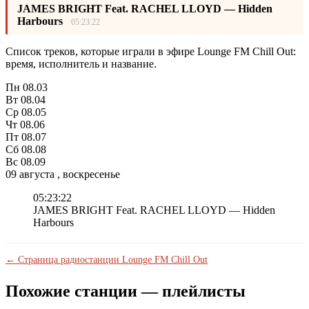
JAMES BRIGHT Feat. RACHEL LLOYD — Hidden
Harbours
05:23:22
Список треков, которые играли в эфире Lounge FM Chill Out:
время, исполнитель и название.
Пн
08.03
Вт
08.04
Ср
08.05
Чт
08.06
Пт
08.07
Сб
08.08
Вс
08.09
09 августа , воскресенье
05:23:22
JAMES BRIGHT Feat. RACHEL LLOYD — Hidden
Harbours
← Страница радиостанции Lounge FM Chill Out
Похожие станции — плейлисты