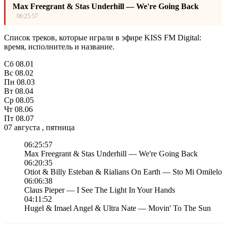
Max Freegrant & Stas Underhill — We're Going Back
06:25:57
Список треков, которые играли в эфире KISS FM Digital:
время, исполнитель и название.
Сб
08.01
Вс
08.02
Пн
08.03
Вт
08.04
Ср
08.05
Чт
08.06
Пт
08.07
07 августа , пятница
06:25:57
Max Freegrant & Stas Underhill — We're Going Back
06:20:35
Otiot & Billy Esteban & Rialians On Earth — Sto Mi Omilelo
06:06:38
Claus Pieper — I See The Light In Your Hands
04:11:52
Hugel & Imael Angel & Ultra Nate — Movin' To The Sun