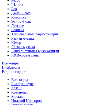
Ретро
Шансон
Рок
Джаз / Блюз
Классика
Этно / Фолк
Детское
Религия
Танцевальные радиостанции
Разная музыка
Юмор
Лёгкая музыка
Альтернативная музыка/инди
R&B/cоул и фанк
Все жанры
Плейлисты
Радио в городе
Волгоград
Екатеринбург
Казань
Краснодар
Москва
Нижний Новгород
Новосибирск