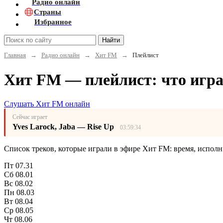
Радио онлайн
Страны
Избранное
Найти
Главная
→
Радио онлайн
→
Хит FM
→
Плейлист
Хит FM — плейлист: что игра
Слушать Хит FM онлайн
Сейчас играет
Yves Larock, Jaba — Rise Up
03:59:34
Список треков, которые играли в эфире Хит FM: время, исполн
Пт
07.31
Сб
08.01
Вс
08.02
Пн
08.03
Вт
08.04
Ср
08.05
Чт
08.06