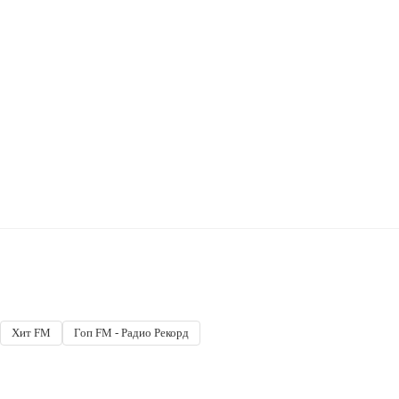
Хит FM
Гоп FM - Радио Рекорд