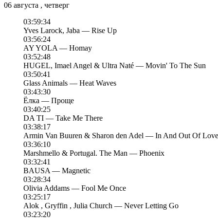
06 августа , четверг
03:59:34
Yves Larock, Jaba — Rise Up
03:56:24
AY YOLA — Homay
03:52:48
HUGEL, Imael Angel & Ultra Naté — Movin' To The Sun
03:50:41
Glass Animals — Heat Waves
03:43:30
Ёлка — Проще
03:40:25
DA TI — Take Me There
03:38:17
Armin Van Buuren & Sharon den Adel — In And Out Of Lov
03:36:10
Marshmello & Portugal. The Man — Phoenix
03:32:41
BAUSA — Magnetic
03:28:34
Olivia Addams — Fool Me Once
03:25:17
Alok , Gryffin , Julia Church — Never Letting Go
03:23:20