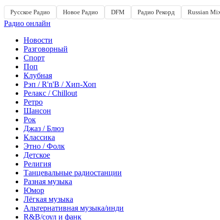
Русское Радио
Новое Радио
DFM
Радио Рекорд
Russian Mi
Радио онлайн
Новости
Разговорный
Спорт
Поп
Клубная
Рэп / R'n'B / Хип-Хоп
Релакс / Chillout
Ретро
Шансон
Рок
Джаз / Блюз
Классика
Этно / Фолк
Детское
Религия
Танцевальные радиостанции
Разная музыка
Юмор
Лёгкая музыка
Альтернативная музыка/инди
R&B/cоул и фанк