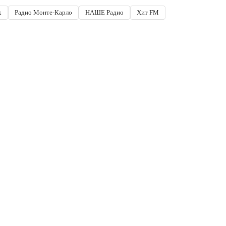
x
Радио Монте-Карло
НАШЕ Радио
Хит FM