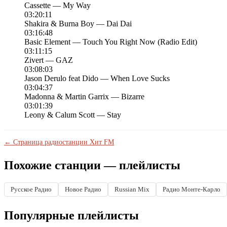
Cassette — My Way
03:20:11
Shakira & Burna Boy — Dai Dai
03:16:48
Basic Element — Touch You Right Now (Radio Edit)
03:11:15
Zivert — GAZ
03:08:03
Jason Derulo feat Dido — When Love Sucks
03:04:37
Madonna & Martin Garrix — Bizarre
03:01:39
Leony & Calum Scott — Stay
← Страница радиостанции Хит FM
Похожие станции — плейлисты
Русское Радио
Новое Радио
Russian Mix
Радио Монте-Карло
Популярные плейлисты