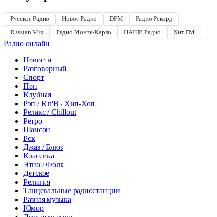
Русское Радио
Новое Радио
DFM
Радио Рекорд
Russian Mix
Радио Монте-Карло
НАШЕ Радио
Хит FM
Радио онлайн
Новости
Разговорный
Спорт
Поп
Клубная
Рэп / R'n'B / Хип-Хоп
Релакс / Chillout
Ретро
Шансон
Рок
Джаз / Блюз
Классика
Этно / Фолк
Детское
Религия
Танцевальные радиостанции
Разная музыка
Юмор
Лёгкая музыка