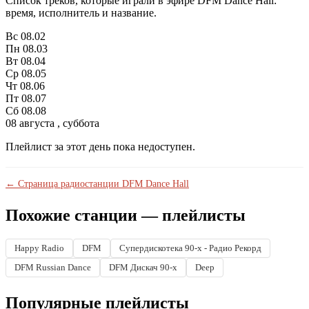
Список треков, которые играли в эфире DFM Dance Hall:
время, исполнитель и название.
Вс
08.02
Пн
08.03
Вт
08.04
Ср
08.05
Чт
08.06
Пт
08.07
Сб
08.08
08 августа , суббота
Плейлист за этот день пока недоступен.
← Страница радиостанции DFM Dance Hall
Похожие станции — плейлисты
Happy Radio
DFM
Супердискотека 90-х - Радио Рекорд
DFM Russian Dance
DFM Дискач 90-х
Deep
Популярные плейлисты