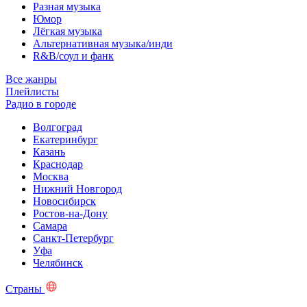
Разная музыка
Юмор
Лёгкая музыка
Альтернативная музыка/инди
R&B/cоул и фанк
Все жанры
Плейлисты
Радио в городе
Волгоград
Екатеринбург
Казань
Краснодар
Москва
Нижний Новгород
Новосибирск
Ростов-на-Дону
Самара
Санкт-Петербург
Уфа
Челябинск
Страны