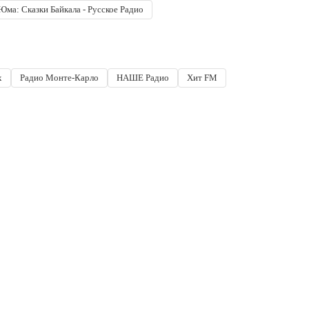
Юма: Сказки Байкала - Русское Радио
x
Радио Монте-Карло
НАШЕ Радио
Хит FM