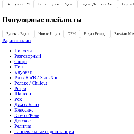
Веснушка FM
Соня - Русское Радио
Радио Детский Хит
Нерпа 
Популярные плейлисты
Русское Радио
Новое Радио
DFM
Радио Рекорд
Russian Mi
Радио онлайн
Новости
Разговорный
Спорт
Поп
Клубная
Рэп / R'n'B / Хип-Хоп
Релакс / Chillout
Ретро
Шансон
Рок
Джаз / Блюз
Классика
Этно / Фолк
Детское
Религия
Танцевальные радиостанции