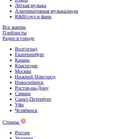
Лёгкая музыка
Альтернативная музыка/инди
R&B/cоул и фанк
Все жанры
Плейлисты
Радио в городе
Волгоград
Екатеринбург
Казань
Краснодар
Москва
Нижний Новгород
Новосибирск
Ростов-на-Дону
Самара
Санкт-Петербург
Уфа
Челябинск
Страны
Россия
Украина