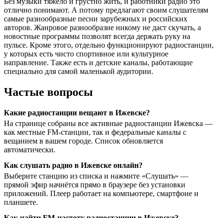
Без музыки тяжело и грустно жить, и работники радио это
отлично понимают. А потому предлагают своим слушателям
самые разнообразные песни зарубежных и российских
авторов. Жанровое разнообразие никому не даст скучать, а
новостные программы позволят всегда держать руку на
пульсе. Кроме этого, отдельно функционируют радиостанции,
у которых есть чисто спортивное или культурное
направление. Также есть и детские каналы, работающие
специально для самой маленькой аудитории.
Частые вопросы
Какие радиостанции вещают в Ижевске?
На странице собраны все активные радиостанции Ижевска —
как местные FM-станции, так и федеральные каналы с
вещанием в вашем городе. Список обновляется
автоматически.
Как слушать радио в Ижевске онлайн?
Выберите станцию из списка и нажмите «Слушать» —
прямой эфир начнётся прямо в браузере без установки
приложений. Плеер работает на компьютере, смартфоне и
планшете.
Как найти FM-частоту радиостанции в Ижевске?