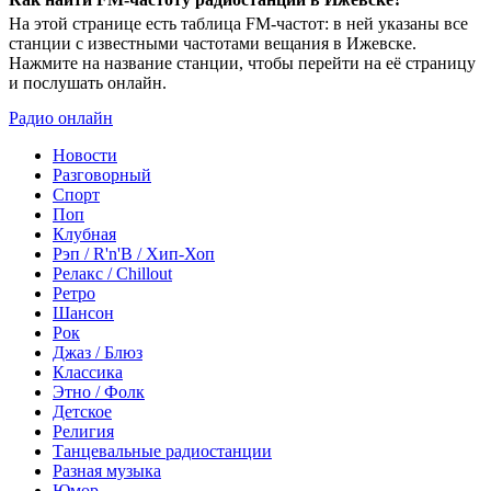
На этой странице есть таблица FM-частот: в ней указаны все
станции с известными частотами вещания в Ижевске.
Нажмите на название станции, чтобы перейти на её страницу
и послушать онлайн.
Радио онлайн
Новости
Разговорный
Спорт
Поп
Клубная
Рэп / R'n'B / Хип-Хоп
Релакс / Chillout
Ретро
Шансон
Рок
Джаз / Блюз
Классика
Этно / Фолк
Детское
Религия
Танцевальные радиостанции
Разная музыка
Юмор