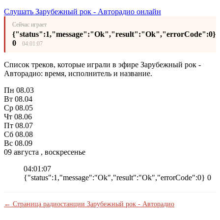
Слушать Зарубежный рок - Авторадио онлайн
Сейчас играет
{"status":1,"message":"Ok","result":"Ok","errorCode":0}
0
04:01:07
Список треков, которые играли в эфире Зарубежный рок -
Авторадио: время, исполнитель и название.
Пн
08.03
Вт
08.04
Ср
08.05
Чт
08.06
Пт
08.07
Сб
08.08
Вс
08.09
09 августа , воскресенье
04:01:07
{"status":1,"message":"Ok","result":"Ok","errorCode":0} 0
← Страница радиостанции Зарубежный рок - Авторадио