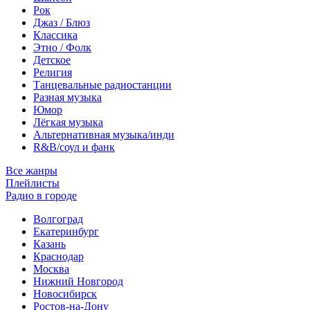
Рок
Джаз / Блюз
Классика
Этно / Фолк
Детское
Религия
Танцевальные радиостанции
Разная музыка
Юмор
Лёгкая музыка
Альтернативная музыка/инди
R&B/cоул и фанк
Все жанры
Плейлисты
Радио в городе
Волгоград
Екатеринбург
Казань
Краснодар
Москва
Нижний Новгород
Новосибирск
Ростов-на-Дону