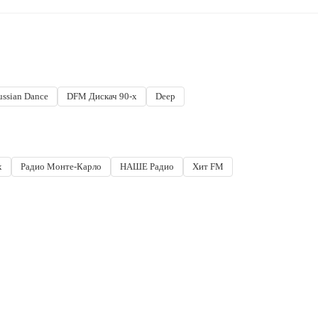
ssian Dance
DFM Дискач 90-х
Deep
x
Радио Монте-Карло
НАШЕ Радио
Хит FM