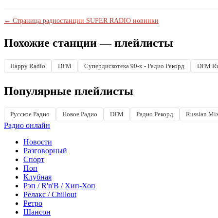
← Страница радиостанции SUPER RADIO новинки
Похожие станции — плейлисты
Happy Radio
DFM
Супердискотека 90-х - Радио Рекорд
DFM Ru
Популярные плейлисты
Русское Радио
Новое Радио
DFM
Радио Рекорд
Russian Mi
Радио онлайн
Новости
Разговорный
Спорт
Поп
Клубная
Рэп / R'n'B / Хип-Хоп
Релакс / Chillout
Ретро
Шансон