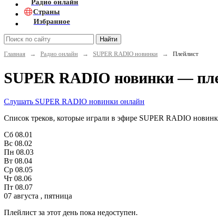
Радио онлайн
Страны
Избранное
Найти
Главная
→
Радио онлайн
→
SUPER RADIO новинки
→
Плейлист
SUPER RADIO новинки — плей
Слушать SUPER RADIO новинки онлайн
Список треков, которые играли в эфире SUPER RADIO новинки
Сб
08.01
Вс
08.02
Пн
08.03
Вт
08.04
Ср
08.05
Чт
08.06
Пт
08.07
07 августа , пятница
Плейлист за этот день пока недоступен.