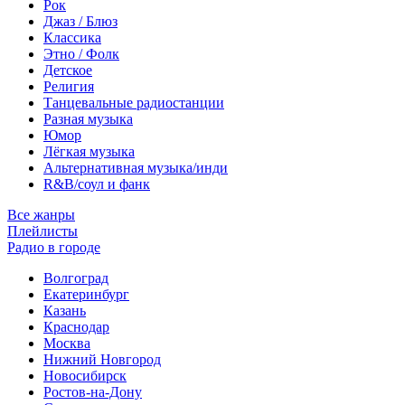
Рок
Джаз / Блюз
Классика
Этно / Фолк
Детское
Религия
Танцевальные радиостанции
Разная музыка
Юмор
Лёгкая музыка
Альтернативная музыка/инди
R&B/cоул и фанк
Все жанры
Плейлисты
Радио в городе
Волгоград
Екатеринбург
Казань
Краснодар
Москва
Нижний Новгород
Новосибирск
Ростов-на-Дону