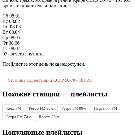
Список треков, которые играли в эфире СССР 50-70 - 101.RU:
время, исполнитель и название.
Сб
08.01
Вс
08.02
Пн
08.03
Вт
08.04
Ср
08.05
Чт
08.06
Пт
08.07
07 августа , пятница
Плейлист за этот день пока недоступен.
← Страница радиостанции СССР 50-70 - 101.RU
Похожие станции — плейлисты
Кекс FM
Ретро FM 90-е
Ретро FM 80-е
Нафталин FM
Ретро FM 70-е
Record 80-х
Популярные плейлисты