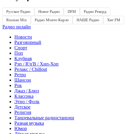
Русское Радио
Новое Радио
DFM
Радио Рекорд
Russian Mix
Радио Монте-Карло
НАШЕ Радио
Хит FM
Радио онлайн
Новости
Разговорный
Спорт
Поп
Клубная
Рэп / R'n'B / Хип-Хоп
Релакс / Chillout
Ретро
Шансон
Рок
Джаз / Блюз
Классика
Этно / Фолк
Детское
Религия
Танцевальные радиостанции
Разная музыка
Юмор
Лёгкая музыка